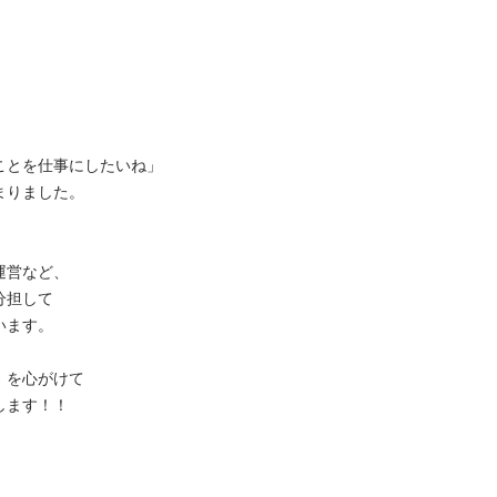
」
ことを仕事にしたいね」
まりました。
運営など、
分担して
います。
、を心がけて
します！！