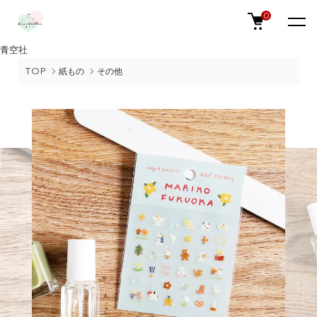
0
青空社
TOP
紙もの
その他