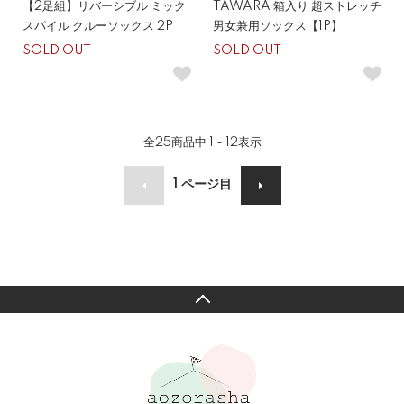
【2足組】リバーシブル ミック
TAWARA 箱入り 超ストレッチ
スパイル クルーソックス 2P
男女兼用ソックス【1P】
SOLD OUT
SOLD OUT
全
25
商品中
1 - 12
表示
1
ページ目