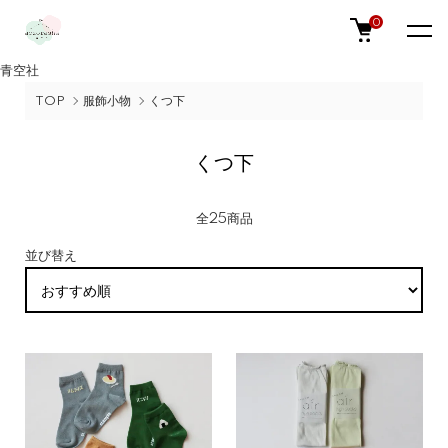
0
青空社
TOP
服飾小物
くつ下
くつ下
全25商品
並び替え