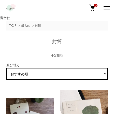
0
青空社
TOP
紙もの
封筒
封筒
全2商品
並び替え