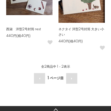
西淑 洋型2号封筒 rest
ネクタイ 洋型2号封筒 大きい小
さい
440円(税40円)
440円(税40円)
全
2
商品中
1 - 2
表示
1
ページ目