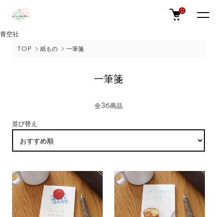
0
青空社
TOP
紙もの
一筆箋
一筆箋
全36商品
並び替え