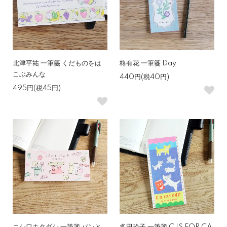
北津平祐 一筆箋 くだものをは
柊有花 一筆箋 Day
こぶみんな
440円(税40円)
495円(税45円)