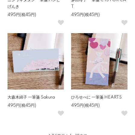
ニシワキタダシ 一筆箋 パンと
多田玲子 一筆箋 C IS FOR CA
げんき
T
495円(税45円)
495円(税45円)
大森木綿子 一筆箋 Sakura
ひろせべに 一筆箋 HEARTS
495円(税45円)
495円(税45円)