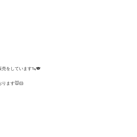
をしています🦦🐨
ます🐭🐹