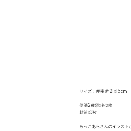
サイズ：便箋 約21x15cm 封
便箋2種類x各5枚
封筒x3枚
らっこあらさんのイラスト