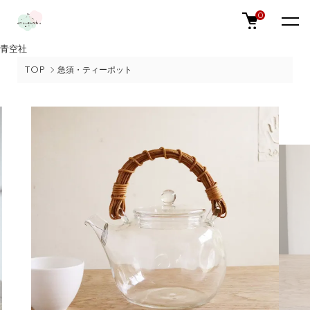
0
青空社
TOP
急須・ティーポット