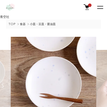
0
青空社
TOP
食器
小皿・豆皿・醤油皿