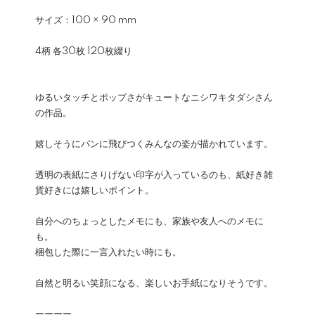
サイズ：100 × 90 mm
4柄 各30枚 120枚綴り
ゆるいタッチとポップさがキュートなニシワキタダシさん
の作品。
嬉しそうにパンに飛びつくみんなの姿が描かれています。
透明の表紙にさりげない印字が入っているのも、紙好き雑
貨好きには嬉しいポイント。
自分へのちょっとしたメモにも、家族や友人へのメモに
も。
梱包した際に一言入れたい時にも。
自然と明るい笑顔になる、楽しいお手紙になりそうです。
ーーーー