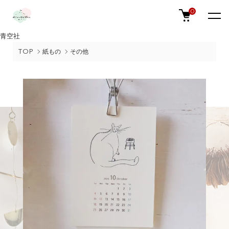
0
青空社
TOP
紙もの
その他