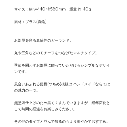
サイズ：約 w440×h580mm 重量 約140g
素材：ブラス(真鍮)
お部屋を彩る真鍮性のガーランド。
丸や三角などのモチーフをつなげたマルチタイプ。
季節を問わずお部屋に飾っていただけるシンプルなデザイ
ンです。
風合いあふれる鎚目(つちめ)模様は ハンドメイドならでは
の魅力の一つ。
無塗装仕上げのため黒くくすんでいきますが、経年変化と
して時間の経過をお楽しみください。
その他のタイプと並んで飾るのもより賑やかでおすすめ。