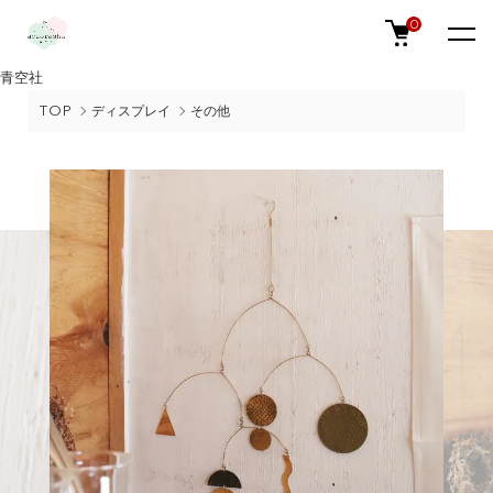
0
青空社
TOP
ディスプレイ
その他