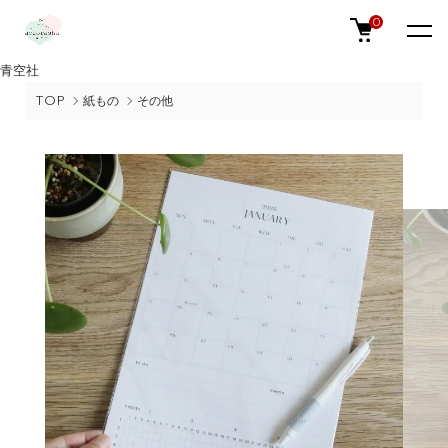
0
青空社
TOP
紙もの
その他