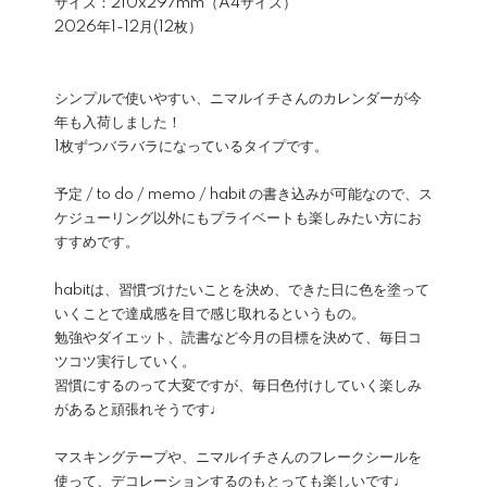
サイズ：210x297mm（A4サイズ）
2026年1-12月(12枚）
シンプルで使いやすい、ニマルイチさんのカレンダーが今
年も入荷しました！
1枚ずつバラバラになっているタイプです。
予定 / to do / memo / habit の書き込みが可能なので、ス
ケジューリング以外にもプライベートも楽しみたい方にお
すすめです。
habitは、習慣づけたいことを決め、できた日に色を塗って
いくことで達成感を目で感じ取れるというもの。
勉強やダイエット、読書など今月の目標を決めて、毎日コ
ツコツ実行していく。
習慣にするのって大変ですが、毎日色付けしていく楽しみ
があると頑張れそうです♩
マスキングテープや、ニマルイチさんのフレークシールを
使って、デコレーションするのもとっても楽しいです♩