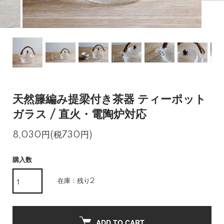
天然籐編み提梁付き茶器 ティーポット
ガラス / 直火・電陶炉対応
8,030円(税730円)
購入数
在庫：残り2
ADD TO CART