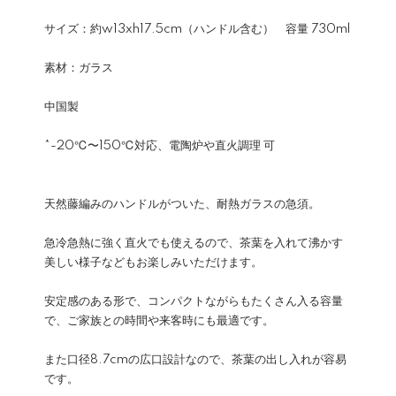
サイズ：約w13xh17.5cm（ハンドル含む） 容量 730ml
素材：ガラス
中国製
*-20℃〜150℃対応、電陶炉や直火調理 可
天然藤編みのハンドルがついた、耐熱ガラスの急須。
急冷急熱に強く直火でも使えるので、茶葉を入れて沸かす
美しい様子などもお楽しみいただけます。
安定感のある形で、コンパクトながらもたくさん入る容量
で、ご家族との時間や来客時にも最適です。
また口径8.7cmの広口設計なので、茶葉の出し入れが容易
です。