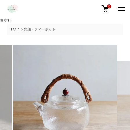
0
青空社
TOP
急須・ティーポット