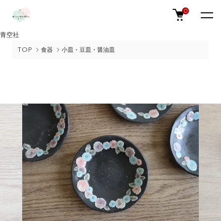
0
青空社
TOP
食器
小皿・豆皿・醤油皿