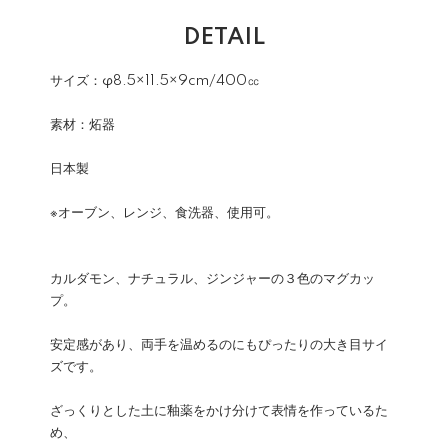
DETAIL
サイズ：φ8.5×11.5×9cm/400㏄
素材：炻器
日本製
※オーブン、レンジ、食洗器、使用可。
カルダモン、ナチュラル、ジンジャーの３色のマグカッ
プ。
安定感があり、両手を温めるのにもぴったりの大き目サイ
ズです。
ざっくりとした土に釉薬をかけ分けて表情を作っているた
め、