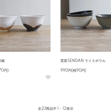
 茶碗
窯変SENDAN ライスボウル
70円)
990円(税90円)
全
23
商品中
1 - 12
表示