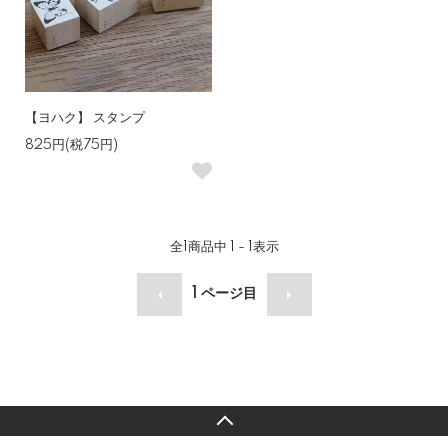
【ヨハク】 スタンプ
825円(税75円)
全
1
商品中
1 - 1
表示
1
ページ目