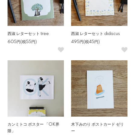
西淑 レターセット tree
西淑 レターセット didiscus
605円(税55円)
495円(税45円)
カンミトコ ポスター 「OK界
木下みのり ポストカード ゼリ
隈」
ー